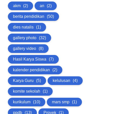
akm
(2)
an
(2)
berita pendidikan
(50)
dies natalis
(1)
gallery photo
(32)
gallery video
(8)
Hasil Karya Siswa
(7)
kalender pendidikan
(2)
Karya Guru
(5)
kelulusan
(4)
komite sekolah
(1)
kurikulum
(10)
mars smp
(1)
ppdb
(13)
Proyek
(1)