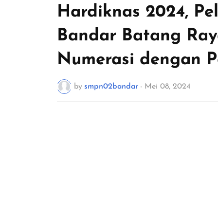
Hardiknas 2024, Pe
Bandar Batang Raya
Numerasi dengan 
by
smpn02bandar
-
Mei 08, 2024