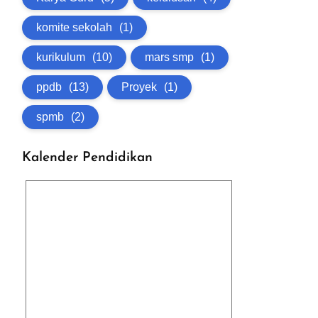
komite sekolah
(1)
kurikulum
(10)
mars smp
(1)
ppdb
(13)
Proyek
(1)
spmb
(2)
Kalender Pendidikan