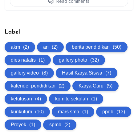
Label
akm
(2)
an
(2)
berita pendidikan
(50)
dies natalis
(1)
gallery photo
(32)
gallery video
(8)
Hasil Karya Siswa
(7)
kalender pendidikan
(2)
Karya Guru
(5)
kelulusan
(4)
komite sekolah
(1)
kurikulum
(10)
mars smp
(1)
ppdb
(13)
Proyek
(1)
spmb
(2)