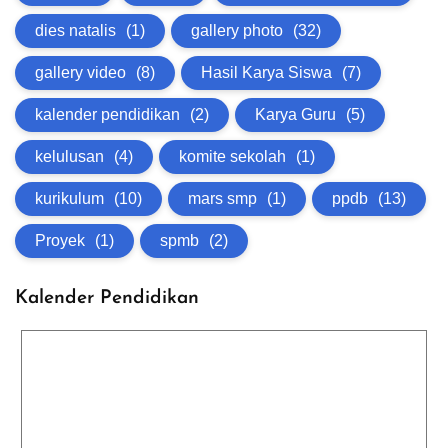
dies natalis
(1)
gallery photo
(32)
gallery video
(8)
Hasil Karya Siswa
(7)
kalender pendidikan
(2)
Karya Guru
(5)
kelulusan
(4)
komite sekolah
(1)
kurikulum
(10)
mars smp
(1)
ppdb
(13)
Proyek
(1)
spmb
(2)
Kalender Pendidikan