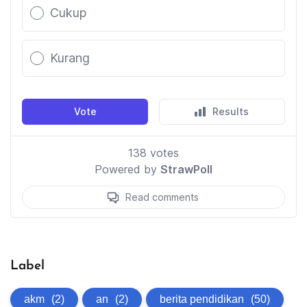
Label
akm
(2)
an
(2)
berita pendidikan
(50)