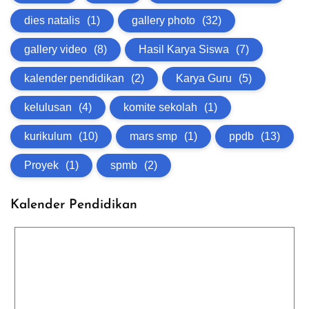
dies natalis
(1)
gallery photo
(32)
gallery video
(8)
Hasil Karya Siswa
(7)
kalender pendidikan
(2)
Karya Guru
(5)
kelulusan
(4)
komite sekolah
(1)
kurikulum
(10)
mars smp
(1)
ppdb
(13)
Proyek
(1)
spmb
(2)
Kalender Pendidikan