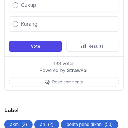
Label
akm
(2)
an
(2)
berita pendidikan
(50)